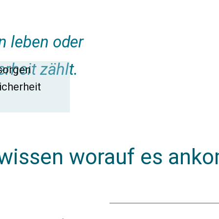
in leben oder
rheit zählt.
 sorgen
icherheit
 wissen worauf es ank