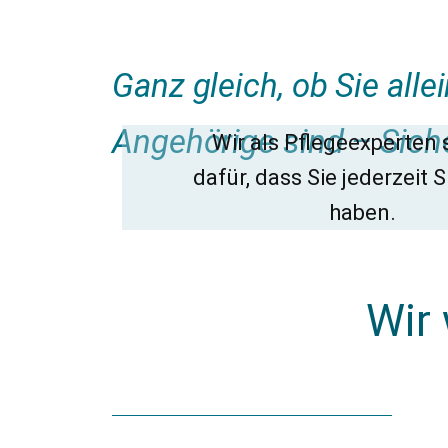
Ganz gleich, ob Sie alle
Angehörige sind – Siche
Wir als Pflegeexperten
dafür, dass Sie jederzeit S
haben.
Wir