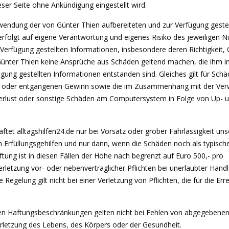
ser Seite ohne Ankündigung eingestellt wird.
rwendung der von Günter Thien aufbereiteten und zur Verfügung geste
rfolgt auf eigene Verantwortung und eigenes Risiko des jeweiligen N
Verfügung gestellten Informationen, insbesondere deren Richtigkeit, 
Günter Thien keine Ansprüche aus Schäden geltend machen, die ihm 
g gestellten Informationen entstanden sind. Gleiches gilt für Schä
ite oder entgangenen Gewinn sowie die im Zusammenhang mit der Ve
nverlust oder sonstige Schäden am Computersystem in Folge von Up- 
aftet alltagshilfen24.de nur bei Vorsatz oder grober Fahrlässigkeit uns
en Erfüllungsgehilfen und nur dann, wenn die Schäden noch als typisc
ung ist in diesen Fällen der Höhe nach begrenzt auf Euro 500,- pro
Verletzung vor- oder nebenvertraglicher Pflichten bei unerlaubter Han
gelung gilt nicht bei einer Verletzung von Pflichten, die für die Err
en Haftungsbeschränkungen gelten nicht bei Fehlen von abgegebene
rletzung des Lebens, des Körpers oder der Gesundheit.