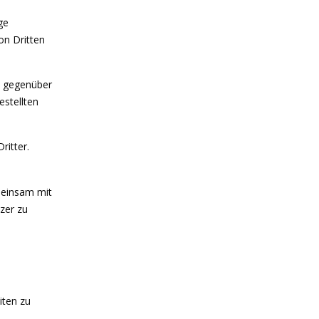
ge
on Dritten
n gegenüber
stellten
ritter.
emeinsam mit
zer zu
iten zu