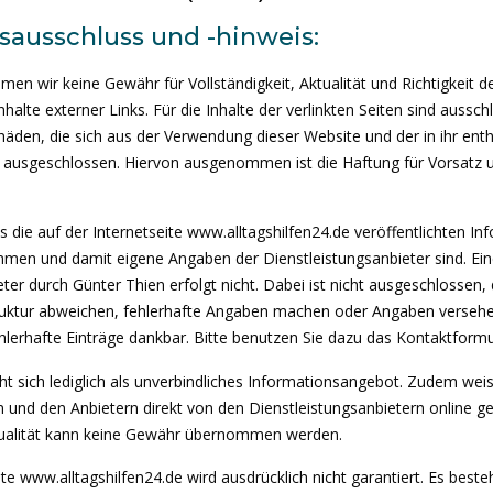
sausschluss und -hinweis:
hmen wir keine Gewähr für Vollständigkeit, Aktualität und Richtigkeit de
nhalte externer Links. Für die Inhalte der verlinkten Seiten sind ausschl
chäden, die sich aus der Verwendung dieser Website und der in ihr ent
ch ausgeschlossen. Hiervon ausgenommen ist die Haftung für Vorsatz 
ss die auf der Internetseite www.alltagshilfen24.de veröffentlichten I
mmen und damit eigene Angaben der Dienstleistungsanbieter sind. Ei
er durch Günter Thien erfolgt nicht. Dabei ist nicht ausgeschlossen,
ruktur abweichen, fehlerhafte Angaben machen oder Angaben versehen
lerhafte Einträge dankbar. Bitte benutzen Sie dazu das Kontaktformu
eht sich lediglich als unverbindliches Informationsangebot. Zudem wei
 und den Anbietern direkt von den Dienstleistungsanbietern online ges
Aktualität kann keine Gewähr übernommen werden.
te www.alltagshilfen24.de wird ausdrücklich nicht garantiert. Es beste