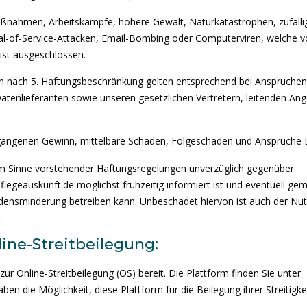
aßnahmen, Arbeitskämpfe, höhere Gewalt, Naturkatastrophen, zufälli
al-of-Service-Attacken, Email-Bombing oder Computerviren, welche v
 ist ausgeschlossen.
en nach 5. Haftungsbeschränkung gelten entsprechend bei Ansprüche
nlieferanten sowie unseren gesetzlichen Vertretern, leitenden Ange
ntgangenen Gewinn, mittelbare Schäden, Folgeschäden und Ansprüche D
n im Sinne vorstehender Haftungsregelungen unverzüglich gegenüber
pflegeauskunft.de möglichst frühzeitig informiert ist und eventuell g
nsminderung betreiben kann. Unbeschadet hiervon ist auch der Nut
.
ine-Streitbeilegung:
ur Online-Streitbeilegung (OS) bereit. Die Plattform finden Sie unter
en die Möglichkeit, diese Plattform für die Beilegung ihrer Streitigke