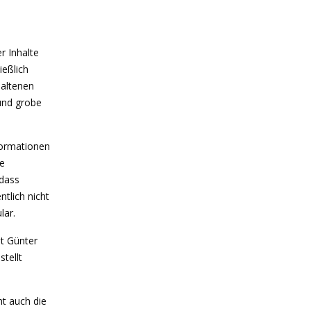
r Inhalte
ießlich
haltenen
und grobe
nformationen
ne
 dass
tlich nicht
lar.
st Günter
tellt
ht auch die