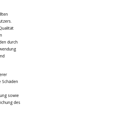
llten
utzers.
Qualität
im
den durch
rwendung
und
erer
he Schäden
dlung sowie
eichung des
n