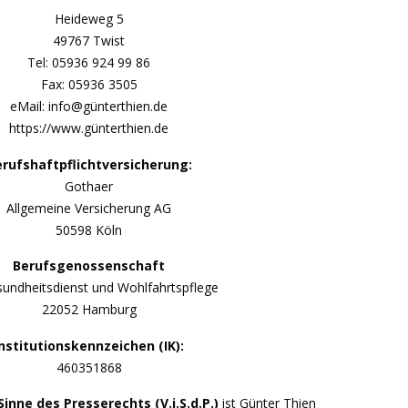
Heideweg 5
49767 Twist
Tel: 05936 924 99 86
Fax: 05936 3505
eMail: info@günterthien.de
https://www.günterthien.de
rufshaftpflichtversicherung:
Gothaer
Allgemeine Versicherung AG
50598 Köln
Berufsgenossenschaft
sundheitsdienst und Wohlfahrtspflege
22052 Hamburg
Institutionskennzeichen (IK):
460351868
inne des Presserechts (V.i.S.d.P.)
ist Günter Thien