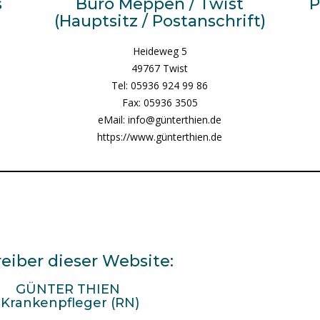
s
Büro Meppen / Twist
P
(Hauptsitz / Postanschrift)
Heideweg 5
49767 Twist
Tel: 05936 924 99 86
Fax: 05936 3505
eMail: info@günterthien.de
https://www.günterthien.de
eiber dieser Website:
GÜNTER THIEN
Krankenpfleger (RN)